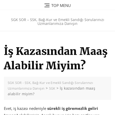
Skip
TOP MENU
to
content
SGK SOR – SSK, Bağ-Kur ve Emekli Sandığı Sorularınızı
Uzmanlarımıza Danışın
İş Kazasından Maaş
Alabilir Miyim?
SGK SOR - SSK, Bağ-Kur ve Emekli Sandığı Sorularınızı
>
>
İş kazasından maaş
Uzmanlarımıza Danışın
SGK
alabilir miyim?
Evet, iş kazası nedeniyle
sürekli iş göremezlik geliri