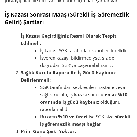
(maaşı)
alabilirsiniz. Ancak bunun için bazı şartlar var:
İş Kazası Sonrası Maaş (Sürekli İş Göremezlik
Geliri) Şartları
İş Kazası Geçirdiğiniz Resmi Olarak Tespit
Edilmeli:
İş kazası SGK tarafından kabul edilmelidir.
İşveren kazayı bildirmediyse, siz de
doğrudan SGK’ya başvurabilirsiniz.
Sağlık Kurulu Raporu ile İş Gücü Kaybınız
Belirlenmeli:
SGK tarafından sevk edilen hastane veya
sağlık kurulu, iş kazası sonucu
en az %10
oranında iş gücü kaybınız
olduğunu
raporlamalıdır.
Bu oran
%10 ve üzeri
ise SGK size
sürekli
iş göremezlik maaşı bağlar
.
Prim Günü Şartı Yoktur: