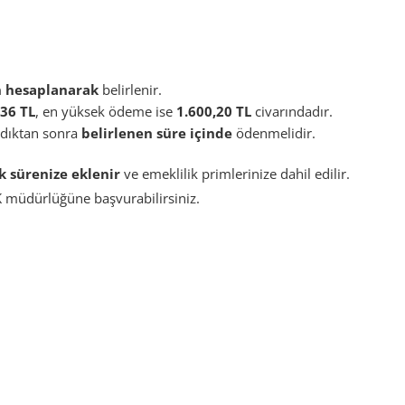
n hesaplanarak
belirlenir.
,36 TL
, en yüksek ödeme ise
1.600,20 TL
civarındadır.
ndıktan sonra
belirlenen süre içinde
ödenmelidir.
ık sürenize eklenir
ve emeklilik primlerinize dahil edilir.
K müdürlüğüne başvurabilirsiniz.