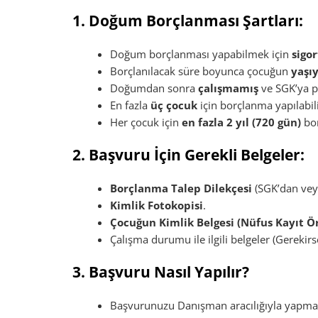
1. Doğum Borçlanması Şartları:
Doğum borçlanması yapabilmek için
sigo
Borçlanılacak süre boyunca çocuğun
yaşı
Doğumdan sonra
çalışmamış
ve SGK’ya p
En fazla
üç çocuk
için borçlanma yapılabili
Her çocuk için
en fazla 2 yıl (720 gün)
bor
2. Başvuru İçin Gerekli Belgeler:
Borçlanma Talep Dilekçesi
(SGK’dan veya
Kimlik Fotokopisi
.
Çocuğun Kimlik Belgesi (Nüfus Kayıt Ö
Çalışma durumu ile ilgili belgeler (Gerekirs
3. Başvuru Nasıl Yapılır?
Başvurunuzu Danışman aracılığıyla yapmak 