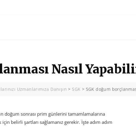
anması Nasıl Yapabil
larınızı Uzmanlarımıza Danışın
>
SGK
>
SGK doğum borçlanması
rın doğum sonrası prim günlerini tamamlamalarına
çin belirli şartları sağlamanız gerekir. İşte adım adım