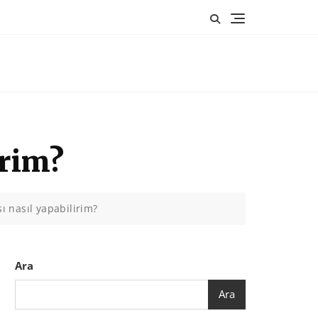
irim?
 nasıl yapabilirim?
Ara
Ara