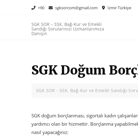
Skip
+90
sgksorcom@gmail.com
İzmir Türkiye
to
content
SGK SOR – SSK, Bağ-Kur ve Emekli
Sandığı Sorularınızı Uzmanlarımıza
Danışın
SGK Doğum Borçl
SGK SOR - SSK, Bağ-Kur ve Emekli Sandığı Soru
SGK doğum borçlanması, sigortalı kadın çalışanla
yardımcı olan bir hizmettir. Borçlanma yapabilmek i
nasıl yapacağınız: