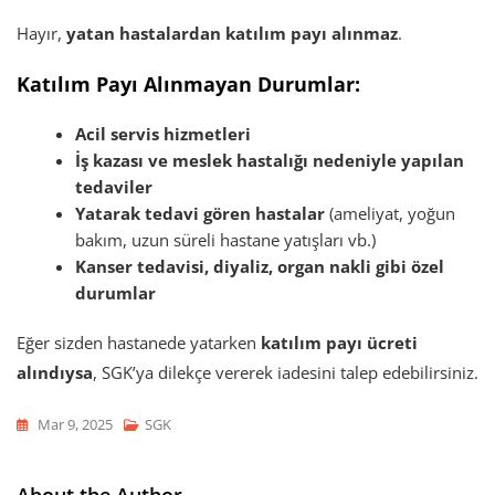
Hayır,
yatan hastalardan katılım payı alınmaz
.
Katılım Payı Alınmayan Durumlar:
Acil servis hizmetleri
İş kazası ve meslek hastalığı nedeniyle yapılan
tedaviler
Yatarak tedavi gören hastalar
(ameliyat, yoğun
bakım, uzun süreli hastane yatışları vb.)
Kanser tedavisi, diyaliz, organ nakli gibi özel
durumlar
Eğer sizden hastanede yatarken
katılım payı ücreti
alındıysa
, SGK’ya dilekçe vererek iadesini talep edebilirsiniz.
Mar 9, 2025
SGK
About the Author