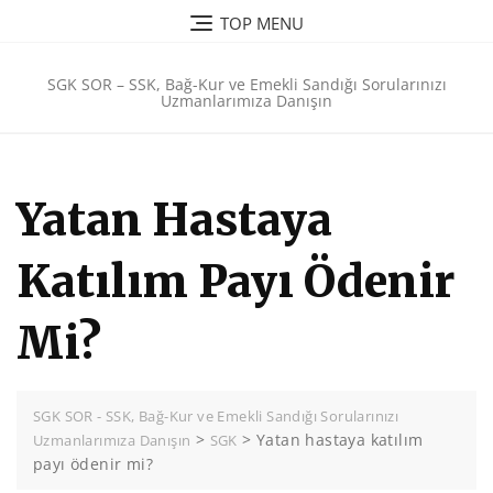
Skip
TOP MENU
to
content
SGK SOR – SSK, Bağ-Kur ve Emekli Sandığı Sorularınızı
Uzmanlarımıza Danışın
Yatan Hastaya
Katılım Payı Ödenir
Mi?
SGK SOR - SSK, Bağ-Kur ve Emekli Sandığı Sorularınızı
>
>
Yatan hastaya katılım
Uzmanlarımıza Danışın
SGK
payı ödenir mi?