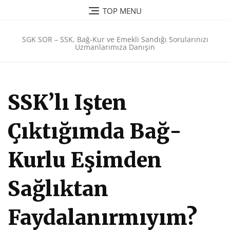
Skip
TOP MENU
to
content
SGK SOR – SSK, Bağ-Kur ve Emekli Sandığı Sorularınızı
Uzmanlarımıza Danışın
SSK’lı Işten
Çıktığımda Bağ-
Kurlu Eşimden
Sağlıktan
Faydalanırmıyım?