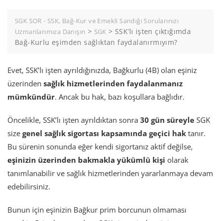
SGK SOR - SSK, Bağ-Kur ve Emekli Sandığı Sorularınızı
>
>
SSK’lı işten çıktığımda
Uzmanlarımıza Danışın
SGK
Bağ-Kurlu eşimden sağlıktan faydalanırmıyım?
Evet, SSK’lı işten ayrıldığınızda, Bağkurlu (4B) olan eşiniz
üzerinden
sağlık hizmetlerinden faydalanmanız
mümkündür
. Ancak bu hak, bazı koşullara bağlıdır.
Öncelikle, SSK’lı işten ayrıldıktan sonra
30 gün süreyle
SGK
size
genel sağlık sigortası kapsamında geçici hak
tanır.
Bu sürenin sonunda eğer kendi sigortanız aktif değilse,
eşinizin üzerinden bakmakla yükümlü kişi
olarak
tanımlanabilir ve sağlık hizmetlerinden yararlanmaya devam
edebilirsiniz.
Bunun için eşinizin Bağkur prim borcunun olmaması